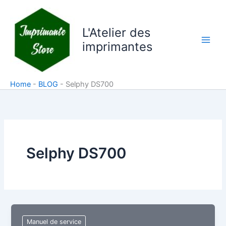
Aller
au
L'Atelier des
contenu
imprimantes
Home
-
BLOG
-
Selphy DS700
Selphy DS700
Manuel de service