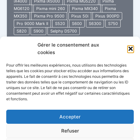
iX4000
Pixma iX5000
Pixma MG5220
Pixma
MG6120
Pixma mini 260
Pixma MX340
Pixma
MX350
Pixma Pro 9500
Pixus 50i
Pixus 900PD
Pro 9000 Mark II
S520
S600
S6300
S750
S820
S900
Selphy DS700
Gérer le consentement aux
48
Lire l’article »
cookies
Service
Manual
Pour offrir les meilleures expériences, nous utilisons des technologies
CANON
telles que les cookies pour stocker et/ou accéder aux informations des
appareils. Le fait de consentir à ces technologies nous permettra de
traiter des données telles que le comportement de navigation ou les ID
uniques sur ce site. Le fait de ne pas consentir ou de retirer son
consentement peut avoir un effet négatif sur certaines caractéristiques
et fonctions.
Politique de confidentialité
Conditions Générales de Vente
Garantie Imprimante Store
Accepter
FAQ : Questions fréquentes
Refuser