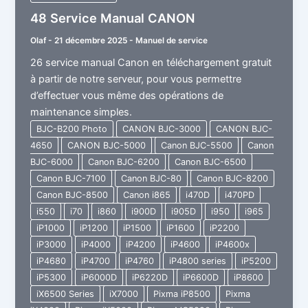
48 Service Manual CANON
Olaf
-
21 décembre 2025
-
Manuel de service
26 service manual Canon en téléchargement gratuit
à partir de notre serveur, pour vous permettre
d’effectuer vous même des opérations de
maintenance simples.
BJC-B200 Photo
CANON BJC-3000
CANON BJC-
4650
CANON BJC-5000
Canon BJC-5500
Canon
BJC-6000
Canon BJC-6200
Canon BJC-6500
Canon BJC-7100
Canon BJC-80
Canon BJC-8200
Canon BJC-8500
Canon i865
i470D
i470PD
i550
i70
i860
i900D
i905D
i950
i965
iP1000
iP1200
iP1500
iP1600
iP2200
iP3000
iP4000
iP4200
iP4600
iP4600x
iP4680
iP4700
iP4760
iP4800 series
iP5200
iP5300
iP6000D
iP6220D
iP6600D
iP8600
iX6500 Series
iX7000
Pixma iP8500
Pixma