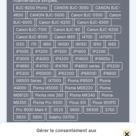
maintenance simples.
BJC-B200 Photo
CANON BJC-3000
CANON BJC-
4650
CANON BJC-5000
Canon BJC-5500
Canon
BJC-6000
Canon BJC-6200
Canon BJC-6500
Canon BJC-7100
Canon BJC-80
Canon BJC-8200
Canon BJC-8500
Canon i865
i470D
i470PD
i550
i70
i860
i900D
i905D
i950
i965
iP1000
iP1200
iP1500
iP1600
iP2200
iP3000
iP4000
iP4200
iP4600
iP4600x
iP4680
iP4700
iP4760
iP4800 series
iP5200
iP5300
iP6000D
iP6220D
iP6600D
iP8600
iX6500 Series
iX7000
Pixma iP8500
Pixma
iX4000
Pixma iX5000
Pixma MG5220
Pixma
MG6120
Pixma mini 260
Pixma MX340
Pixma
MX350
Pixma Pro 9500
Pixus 50i
Pixus 900PD
Pro 9000 Mark II
S520
S600
S6300
S750
S820
S900
Selphy DS700
Gérer le consentement aux
48
Lire l’article »