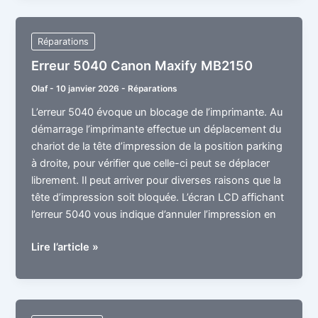
message
:
Réparations
remplacer
Erreur 5040 Canon Maxify MB2150
boite
toner
Olaf
-
10 janvier 2026
-
Réparations
usagé
L’erreur 5040 évoque un blocage de l’imprimante. Au
démarrage l’imprimante effectue un déplacement du
chariot de la tête d’impression de la position parking
à droite, pour vérifier que celle-ci peut se déplacer
librement. Il peut arriver pour diverses raisons que la
tête d’impression soit bloquée. L’écran LCD affichant
l’erreur 5040 vous indique d’annuler l’impression en
Erreur
Lire l’article »
5040
Canon
Maxify
MB2150