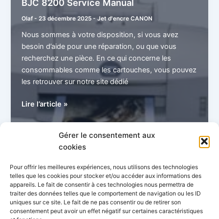
BJC 8200 Service Manual
Olaf
-
23 décembre 2025
-
Jet d'encre CANON
Nous sommes à votre disposition, si vous avez
besoin d’aide pour une réparation, ou que vous
recherchez une pièce. En ce qui concerne les
consommables comme les cartouches, vous pouvez
les retrouver sur notre site dédié
BJC
Lire l’article »
8200
Service
Gérer le consentement aux
Manual
cookies
1
2
…
4
Suivant
→
Pour offrir les meilleures expériences, nous utilisons des technologies
telles que les cookies pour stocker et/ou accéder aux informations des
appareils. Le fait de consentir à ces technologies nous permettra de
traiter des données telles que le comportement de navigation ou les ID
uniques sur ce site. Le fait de ne pas consentir ou de retirer son
consentement peut avoir un effet négatif sur certaines caractéristiques