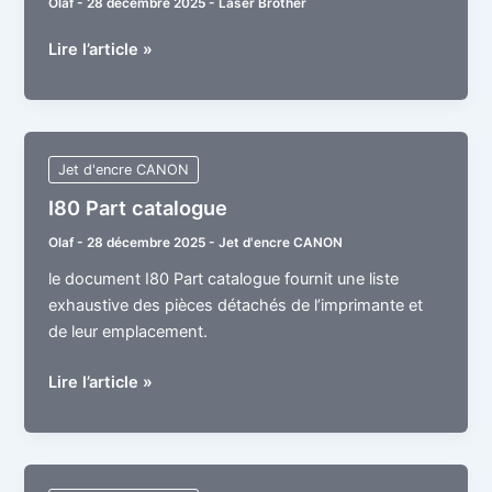
Olaf
-
28 décembre 2025
-
Laser Brother
DCP-
Lire l’article »
9020CDN
Service
Manual
Jet d'encre CANON
I80 Part catalogue
Olaf
-
28 décembre 2025
-
Jet d'encre CANON
le document I80 Part catalogue fournit une liste
exhaustive des pièces détachés de l’imprimante et
de leur emplacement.
I80
Lire l’article »
Part
catalogue