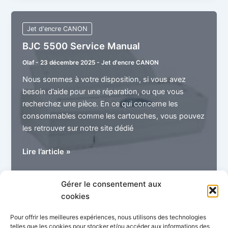
Manual
Jet d'encre CANON
BJC 5500 Service Manual
Olaf
-
23 décembre 2025
-
Jet d'encre CANON
Nous sommes à votre disposition, si vous avez
besoin d’aide pour une réparation, ou que vous
recherchez une pièce. En ce qui concerne les
consommables comme les cartouches, vous pouvez
les retrouver sur notre site dédié
BJC
Lire l’article »
5500
Service
Gérer le consentement aux
Manual
cookies
1
2
Suivant
→
Pour offrir les meilleures expériences, nous utilisons des technologies
telles que les cookies pour stocker et/ou accéder aux informations des