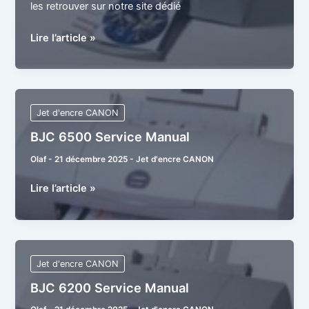
les retrouver sur notre site dédié
BJC
Lire l’article »
7100
Service
Manual
Jet d'encre CANON
BJC 6500 Service Manual
Olaf
-
21 décembre 2025
-
Jet d'encre CANON
BJC
Lire l’article »
6500
Service
Manual
Jet d'encre CANON
BJC 6200 Service Manual