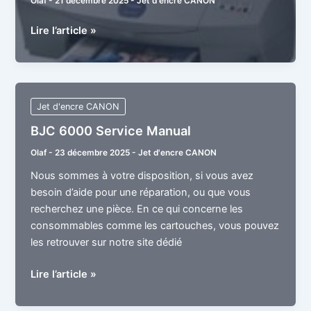
Olaf
-
21 décembre 2025
-
Jet d'encre CANON
BJC
Lire l’article »
6200
Service
Manual
Jet d'encre CANON
BJC 6000 Service Manual
Olaf
-
23 décembre 2025
-
Jet d'encre CANON
Nous sommes à votre disposition, si vous avez
besoin d’aide pour une réparation, ou que vous
recherchez une pièce. En ce qui concerne les
consommables comme les cartouches, vous pouvez
les retrouver sur notre site dédié
BJC
Lire l’article »
6000
Service