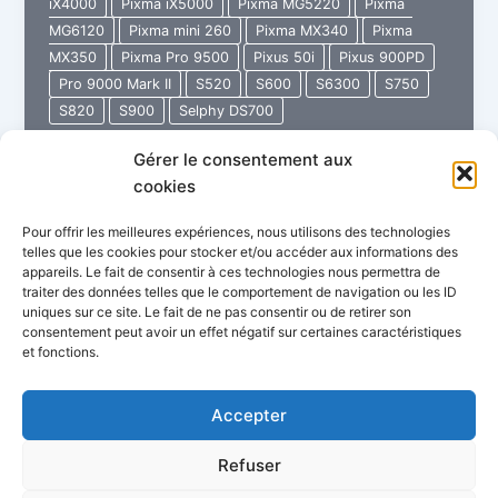
iX4000
Pixma iX5000
Pixma MG5220
Pixma
MG6120
Pixma mini 260
Pixma MX340
Pixma
MX350
Pixma Pro 9500
Pixus 50i
Pixus 900PD
Pro 9000 Mark II
S520
S600
S6300
S750
S820
S900
Selphy DS700
Gérer le consentement aux
48
Lire l’article »
cookies
Service
Manual
Pour offrir les meilleures expériences, nous utilisons des technologies
CANON
telles que les cookies pour stocker et/ou accéder aux informations des
appareils. Le fait de consentir à ces technologies nous permettra de
traiter des données telles que le comportement de navigation ou les ID
uniques sur ce site. Le fait de ne pas consentir ou de retirer son
consentement peut avoir un effet négatif sur certaines caractéristiques
et fonctions.
Politique de confidentialité
Conditions Générales de Vente
Garantie Imprimante Store
Accepter
FAQ : Questions fréquentes
Refuser