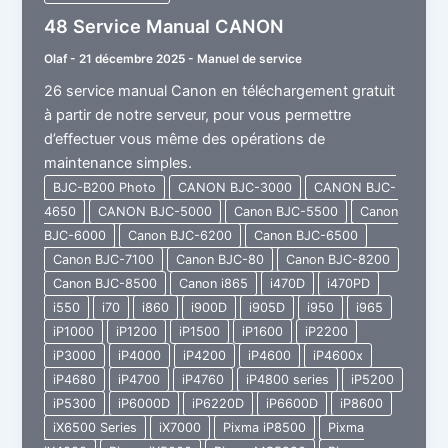
48 Service Manual CANON
Olaf
-
21 décembre 2025
-
Manuel de service
26 service manual Canon en téléchargement gratuit
à partir de notre serveur, pour vous permettre
d’effectuer vous même des opérations de
maintenance simples.
BJC-B200 Photo
CANON BJC-3000
CANON BJC-
4650
CANON BJC-5000
Canon BJC-5500
Canon
BJC-6000
Canon BJC-6200
Canon BJC-6500
Canon BJC-7100
Canon BJC-80
Canon BJC-8200
Canon BJC-8500
Canon i865
i470D
i470PD
i550
i70
i860
i900D
i905D
i950
i965
iP1000
iP1200
iP1500
iP1600
iP2200
iP3000
iP4000
iP4200
iP4600
iP4600x
iP4680
iP4700
iP4760
iP4800 series
iP5200
iP5300
iP6000D
iP6220D
iP6600D
iP8600
iX6500 Series
iX7000
Pixma iP8500
Pixma