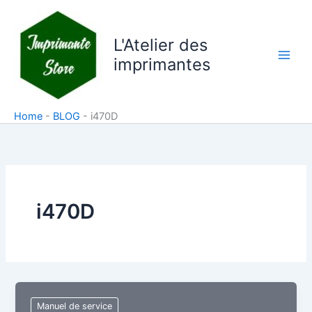
Aller
au
L'Atelier des
contenu
imprimantes
Home
-
BLOG
-
i470D
i470D
Manuel de service