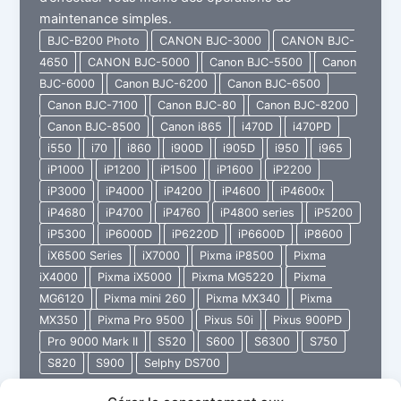
maintenance simples.
BJC-B200 Photo
CANON BJC-3000
CANON BJC-
4650
CANON BJC-5000
Canon BJC-5500
Canon
BJC-6000
Canon BJC-6200
Canon BJC-6500
Canon BJC-7100
Canon BJC-80
Canon BJC-8200
Canon BJC-8500
Canon i865
i470D
i470PD
i550
i70
i860
i900D
i905D
i950
i965
iP1000
iP1200
iP1500
iP1600
iP2200
iP3000
iP4000
iP4200
iP4600
iP4600x
iP4680
iP4700
iP4760
iP4800 series
iP5200
iP5300
iP6000D
iP6220D
iP6600D
iP8600
iX6500 Series
iX7000
Pixma iP8500
Pixma
iX4000
Pixma iX5000
Pixma MG5220
Pixma
MG6120
Pixma mini 260
Pixma MX340
Pixma
MX350
Pixma Pro 9500
Pixus 50i
Pixus 900PD
Pro 9000 Mark II
S520
S600
S6300
S750
S820
S900
Selphy DS700