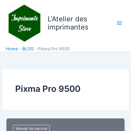
Aller
au
L'Atelier des
contenu
imprimantes
Home
-
BLOG
-
Pixma Pro 9500
Pixma Pro 9500
Manuel de service