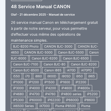
48 Service Manual CANON
Olaf
-
21 décembre 2025
-
Manuel de service
26 service manual Canon en téléchargement gratuit
à partir de notre serveur, pour vous permettre
d’effectuer vous même des opérations de
maintenance simples.
BJC-B200 Photo
CANON BJC-3000
CANON BJC-
4650
CANON BJC-5000
Canon BJC-5500
Canon
BJC-6000
Canon BJC-6200
Canon BJC-6500
Canon BJC-7100
Canon BJC-80
Canon BJC-8200
Canon BJC-8500
Canon i865
i470D
i470PD
i550
i70
i860
i900D
i905D
i950
i965
iP1000
iP1200
iP1500
iP1600
iP2200
iP3000
iP4000
iP4200
iP4600
iP4600x
iP4680
iP4700
iP4760
iP4800 series
iP5200
iP5300
iP6000D
iP6220D
iP6600D
iP8600
iX6500 Series
iX7000
Pixma iP8500
Pixma