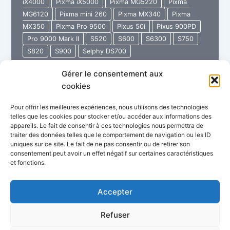
iX4000
Pixma iX5000
Pixma MG5220
Pixma
MG6120
Pixma mini 260
Pixma MX340
Pixma
MX350
Pixma Pro 9500
Pixus 50i
Pixus 900PD
Pro 9000 Mark II
S520
S600
S6300
S750
S820
S900
Selphy DS700
Gérer le consentement aux
48
Lire l’article »
cookies
Service
Manual
Pour offrir les meilleures expériences, nous utilisons des technologies
CANON
telles que les cookies pour stocker et/ou accéder aux informations des
appareils. Le fait de consentir à ces technologies nous permettra de
traiter des données telles que le comportement de navigation ou les ID
uniques sur ce site. Le fait de ne pas consentir ou de retirer son
consentement peut avoir un effet négatif sur certaines caractéristiques
et fonctions.
Politique de confidentialité
Conditions Générales de Vente
Garantie Imprimante Store
Accepter
FAQ : Questions fréquentes
Refuser