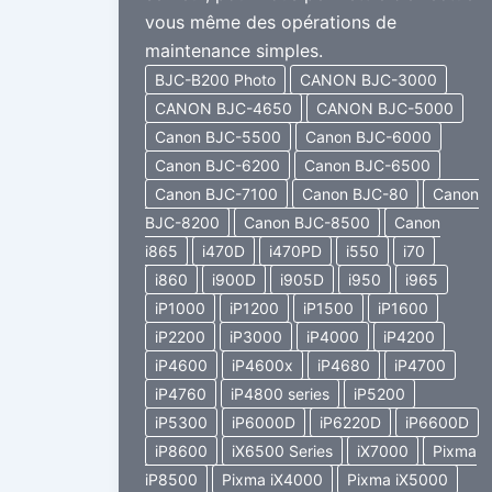
vous même des opérations de
maintenance simples.
BJC-B200 Photo
CANON BJC-3000
CANON BJC-4650
CANON BJC-5000
Canon BJC-5500
Canon BJC-6000
Canon BJC-6200
Canon BJC-6500
Canon BJC-7100
Canon BJC-80
Canon
BJC-8200
Canon BJC-8500
Canon
i865
i470D
i470PD
i550
i70
i860
i900D
i905D
i950
i965
iP1000
iP1200
iP1500
iP1600
iP2200
iP3000
iP4000
iP4200
iP4600
iP4600x
iP4680
iP4700
iP4760
iP4800 series
iP5200
iP5300
iP6000D
iP6220D
iP6600D
iP8600
iX6500 Series
iX7000
Pixma
iP8500
Pixma iX4000
Pixma iX5000