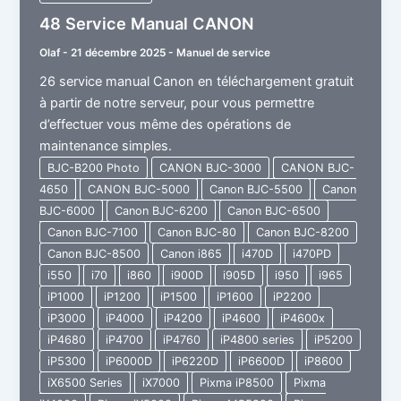
48 Service Manual CANON
Olaf
-
21 décembre 2025
-
Manuel de service
26 service manual Canon en téléchargement gratuit
à partir de notre serveur, pour vous permettre
d’effectuer vous même des opérations de
maintenance simples.
BJC-B200 Photo
CANON BJC-3000
CANON BJC-
4650
CANON BJC-5000
Canon BJC-5500
Canon
BJC-6000
Canon BJC-6200
Canon BJC-6500
Canon BJC-7100
Canon BJC-80
Canon BJC-8200
Canon BJC-8500
Canon i865
i470D
i470PD
i550
i70
i860
i900D
i905D
i950
i965
iP1000
iP1200
iP1500
iP1600
iP2200
iP3000
iP4000
iP4200
iP4600
iP4600x
iP4680
iP4700
iP4760
iP4800 series
iP5200
iP5300
iP6000D
iP6220D
iP6600D
iP8600
iX6500 Series
iX7000
Pixma iP8500
Pixma