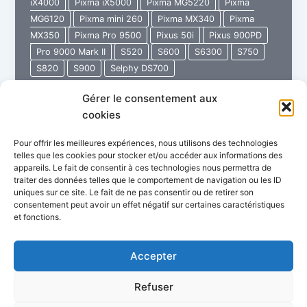
iX4000
Pixma iX5000
Pixma MG5220
Pixma
MG6120
Pixma mini 260
Pixma MX340
Pixma
MX350
Pixma Pro 9500
Pixus 50i
Pixus 900PD
Pro 9000 Mark II
S520
S600
S6300
S750
S820
S900
Selphy DS700
Gérer le consentement aux
48
Lire l’article »
cookies
Service
Manual
Pour offrir les meilleures expériences, nous utilisons des technologies
CANON
telles que les cookies pour stocker et/ou accéder aux informations des
appareils. Le fait de consentir à ces technologies nous permettra de
traiter des données telles que le comportement de navigation ou les ID
uniques sur ce site. Le fait de ne pas consentir ou de retirer son
consentement peut avoir un effet négatif sur certaines caractéristiques
et fonctions.
Politique de confidentialité
Conditions Générales de Vente
Garantie Imprimante Store
Accepter
FAQ : Questions fréquentes
Refuser