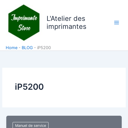
Aller
au
L'Atelier des
contenu
imprimantes
Home
-
BLOG
-
iP5200
iP5200
Manuel de service