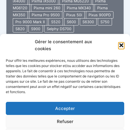
iX4000
Pixma iX5000
Pixma MG5220
Pixma
MG6120
Pixma mini 260
Pixma MX340
Pixma
MX350
Pixma Pro 9500
Pixus 50i
Pixus 900PD
Pro 9000 Mark II
S520
S600
S6300
S750
S820
S900
Selphy DS700
Gérer le consentement aux
48
Lire l’article »
cookies
Service
Manual
Pour offrir les meilleures expériences, nous utilisons des technologies
CANON
telles que les cookies pour stocker et/ou accéder aux informations des
appareils. Le fait de consentir à ces technologies nous permettra de
traiter des données telles que le comportement de navigation ou les ID
uniques sur ce site. Le fait de ne pas consentir ou de retirer son
consentement peut avoir un effet négatif sur certaines caractéristiques
et fonctions.
Politique de confidentialité
Conditions Générales de Vente
Garantie Imprimante Store
Accepter
FAQ : Questions fréquentes
Refuser