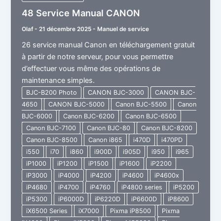
48 Service Manual CANON
Olaf
-
21 décembre 2025
-
Manuel de service
26 service manual Canon en téléchargement gratuit
à partir de notre serveur, pour vous permettre
d’effectuer vous même des opérations de
maintenance simples.
BJC-B200 Photo
CANON BJC-3000
CANON BJC-
4650
CANON BJC-5000
Canon BJC-5500
Canon
BJC-6000
Canon BJC-6200
Canon BJC-6500
Canon BJC-7100
Canon BJC-80
Canon BJC-8200
Canon BJC-8500
Canon i865
i470D
i470PD
i550
i70
i860
i900D
i905D
i950
i965
iP1000
iP1200
iP1500
iP1600
iP2200
iP3000
iP4000
iP4200
iP4600
iP4600x
iP4680
iP4700
iP4760
iP4800 series
iP5200
iP5300
iP6000D
iP6220D
iP6600D
iP8600
iX6500 Series
iX7000
Pixma iP8500
Pixma