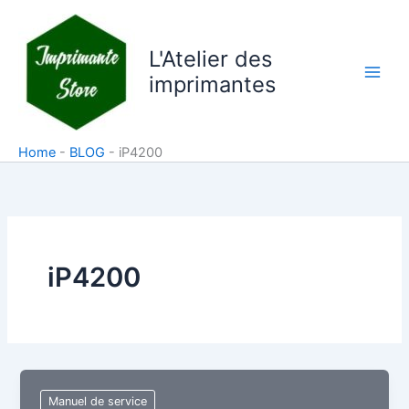
Aller
au
L'Atelier des
contenu
imprimantes
Home
-
BLOG
-
iP4200
iP4200
Manuel de service