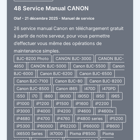
48 Service Manual CANON
Olaf
-
21 décembre 2025
-
Manuel de service
26 service manual Canon en téléchargement gratuit
à partir de notre serveur, pour vous permettre
d’effectuer vous même des opérations de
maintenance simples.
BJC-B200 Photo
CANON BJC-3000
CANON BJC-
4650
CANON BJC-5000
Canon BJC-5500
Canon
BJC-6000
Canon BJC-6200
Canon BJC-6500
Canon BJC-7100
Canon BJC-80
Canon BJC-8200
Canon BJC-8500
Canon i865
i470D
i470PD
i550
i70
i860
i900D
i905D
i950
i965
iP1000
iP1200
iP1500
iP1600
iP2200
iP3000
iP4000
iP4200
iP4600
iP4600x
iP4680
iP4700
iP4760
iP4800 series
iP5200
iP5300
iP6000D
iP6220D
iP6600D
iP8600
iX6500 Series
iX7000
Pixma iP8500
Pixma