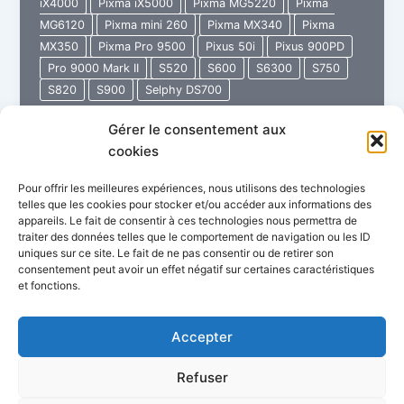
iX4000
Pixma iX5000
Pixma MG5220
Pixma
MG6120
Pixma mini 260
Pixma MX340
Pixma
MX350
Pixma Pro 9500
Pixus 50i
Pixus 900PD
Pro 9000 Mark II
S520
S600
S6300
S750
S820
S900
Selphy DS700
Gérer le consentement aux
48
Lire l’article »
cookies
Service
Manual
Pour offrir les meilleures expériences, nous utilisons des technologies
CANON
telles que les cookies pour stocker et/ou accéder aux informations des
appareils. Le fait de consentir à ces technologies nous permettra de
traiter des données telles que le comportement de navigation ou les ID
uniques sur ce site. Le fait de ne pas consentir ou de retirer son
consentement peut avoir un effet négatif sur certaines caractéristiques
et fonctions.
Politique de confidentialité
Conditions Générales de Vente
Garantie Imprimante Store
Accepter
FAQ : Questions fréquentes
Refuser