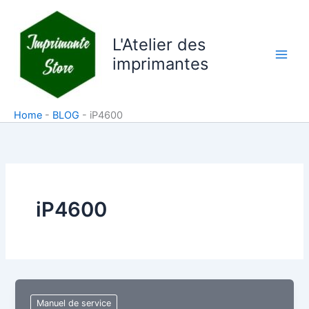
Aller
au
L'Atelier des
contenu
imprimantes
Home
-
BLOG
-
iP4600
iP4600
Manuel de service