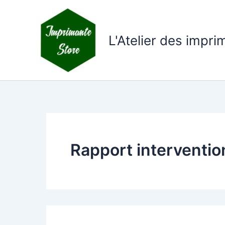
Aller
au
contenu
L'Atelier des impr
Rapport interventio